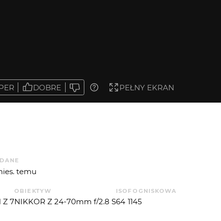
PER
DOBRE
PEŁNY EKRAN
DANE
mies. temu
OBIEKTYW
ISO
F
OGNISKOWA
 Z 7
NIKKOR Z 24-70mm f/2.8 S
64
11
45
T. EKSP.
APERTUREVALUE
P. ŚWIATŁA