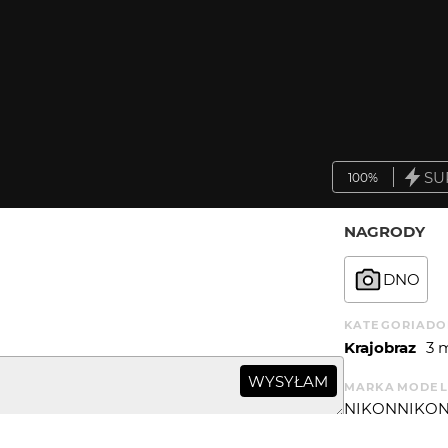
SU
100%
NAGRODY
DNO
KATEGORIA
DO
Krajobraz
3 
WYSYŁAM
MARKA
MODEL
NIKON
NIKON
CZAS EKSP.