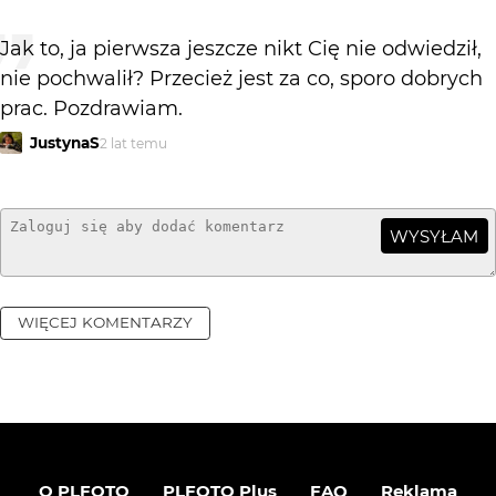
Jak to, ja pierwsza jeszcze nikt Cię nie odwiedził,
nie pochwalił? Przecież jest za co, sporo dobrych
prac. Pozdrawiam.
JustynaS
2 lat temu
WYSYŁAM
WIĘCEJ KOMENTARZY
O PLFOTO
PLFOTO Plus
FAQ
Reklama