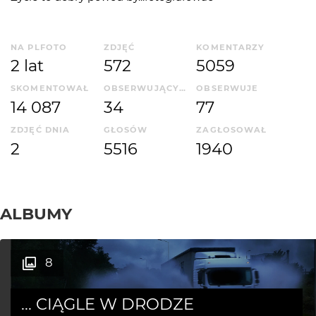
NA PLFOTO
ZDJĘĆ
KOMENTARZY
2 lat
572
5059
SKOMENTOWAŁ
OBSERWUJĄCYCH
OBSERWUJE
14 087
34
77
ZDJĘĆ DNIA
GŁOSÓW
ZAGŁOSOWAŁ
2
5516
1940
ALBUMY
8
... CIĄGLE W DRODZE