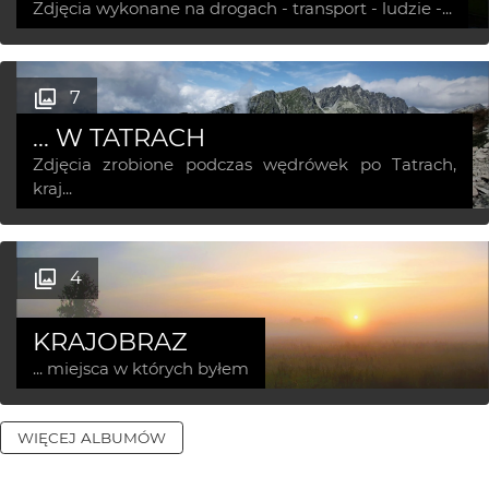
Zdjęcia wykonane na drogach - transport - ludzie -...
7
... W TATRACH
Zdjęcia zrobione podczas wędrówek po Tatrach,
kraj...
4
KRAJOBRAZ
... miejsca w których byłem
WIĘCEJ ALBUMÓW