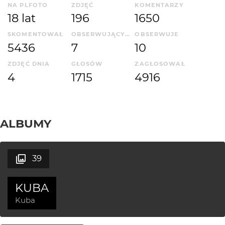
NA PLFOTO
ZDJĘĆ
KOMENTARZY
18 lat
196
1650
SKOMENTOWAŁ
OBSERWUJĄCYCH
OBSERWUJE
5436
7
10
ZDJĘĆ DNIA
GŁOSÓW
ZAGŁOSOWAŁ
4
1715
4916
ALBUMY
39
KUBA
Kuba