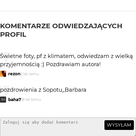
KOMENTARZE ODWIEDZAJĄCYCH
PROFIL
Świetne foty, pf z klimatem, odwiedzam z wielką
przyjemnością :) Pozdrawiam autora!
rezon
2 lat temu
pozdrowienia z Sopotu,,Barbara
baha7
18 lat temu
BA
WYSYŁAM