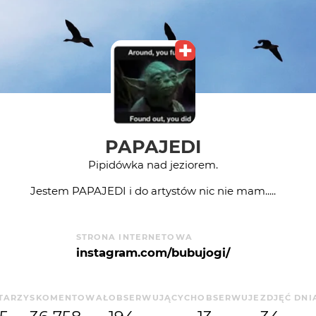
PAPAJEDI
Pipidówka nad jeziorem.
Jestem PAPAJEDI i do artystów nic nie mam.....
STRONA INTERNETOWA
instagram.com/bubujogi/
TARZY
SKOMENTOWAŁ
OBSERWUJĄCYCH
OBSERWUJE
ZDJĘĆ DNI