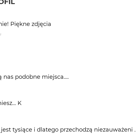
OFIL
ie! Piękne zdjęcia
u
ą nas podobne miejsca....
esz... K
 jest tysiące i dlatego przechodzą niezauważeni .