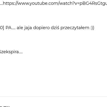
y ...https://www.youtube.com/watch?v=pBG4RsGt
] PA.... ale jaja dopiero dziś przeczytałem :))
zekspira....