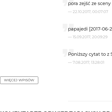
pora zejść ze scen
—
22.10.2017, 00:07:07
papajedi [2017-06-20
—
15.09.2017, 20:09:29
Poniższy cytat to z S
—
7.08.2017, 13:28:01
WIĘCEJ WPISÓW