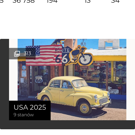
15
36 758
194
13
34
313
USA 2025
9 stanów