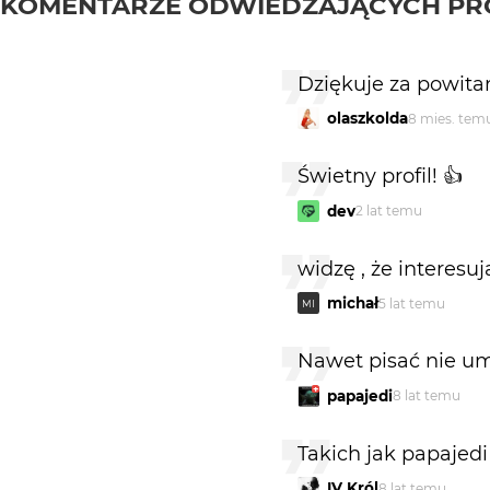
KOMENTARZE ODWIEDZAJĄCYCH PR
Dziękuje za powitan
olaszkolda
8 mies. tem
Świetny profil! 👍
dev
2 lat temu
widzę , że interesuj
michał
5 lat temu
MI
Nawet pisać nie umi
papajedi
8 lat temu
Takich jak papajedi
IV Król
8 lat temu