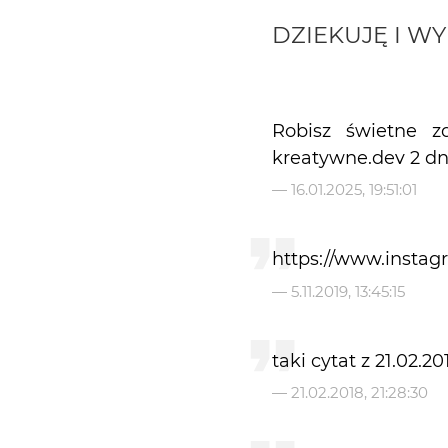
DZIEKUJĘ I 
Robisz świetne z
kreatywne.dev 2 d
—
16.01.2025, 19:51:01
https://www.instag
—
5.11.2019, 13:45:15
taki cytat z 21.02.2
—
21.02.2018, 21:28:30