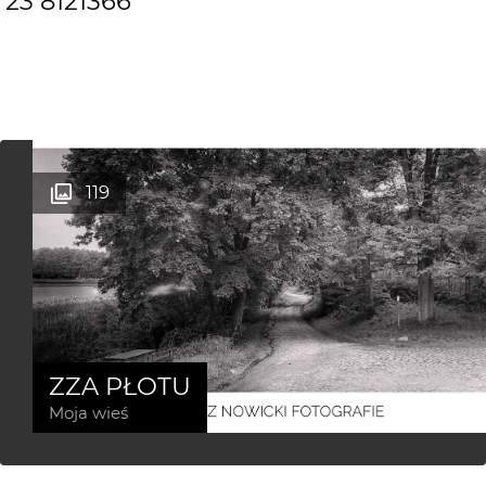
23 812
1366
119
ZZA PŁOTU
Moja wieś