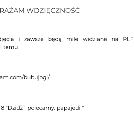
WYRAŻAM WDZIĘCZNOŚĆ
djęcia i zawsze będą mile widziane na PLF,
ni temu
ram.com/bubujogi/
018 "Dziďż˝ polecamy: papajedi "