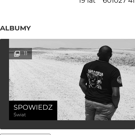
19 lat
6010
27 4
ALBUMY
11
SPOWIEDZ
Świat