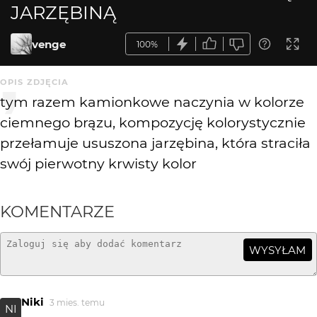
JARZĘBINĄ
venge
100%
OPIS ZDJĘCIA
tym razem kamionkowe naczynia w kolorze
ciemnego brązu, kompozycję kolorystycznie
przełamuje ususzona jarzębina, która straciła
swój pierwotny krwisty kolor
KOMENTARZE
WYSYŁAM
Niki
3 mies. temu
NI