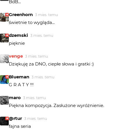
BdB...
Greenhorn
3 mies. temu
świetnie to wygląda...
dzemski
3 mies. temu
pięknie
venge
3 mies. temu
Dziękuję za DNO, ciepłe słowa i gratki :)
Blueman
3 mies. temu
G R A T Y !!!
maro
3 mies. temu
Piękna kompozycja. Zasłużone wyróżnienie.
@rtur
3 mies. temu
fajna seria