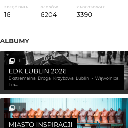
ZDJĘĆ DNIA
GŁOSÓW
ZAGŁOSOWAŁ
16
6204
3390
ALBUMY
11
EDK LUBLIN 2026
Ekstremalna Droga Krzyżowa Lublin - Wąwolnica.
Tra...
11
MIASTO INSPIRACJI