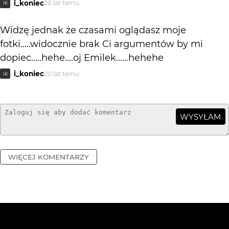
i_koniec
20 lat temu
IK
Widzę jednak że czasami oglądasz moje
fotki.....widocznie brak Ci argumentów by mi
dopiec.....hehe....oj Emilek......hehehe
i_koniec
20 lat temu
IK
WYSYŁAM
WIĘCEJ KOMENTARZY