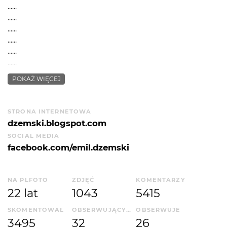
......
......
......
......
......
......
......
POKAŻ WIĘCEJ
......
......
......
STRONA INTERNETOWA
......
dzemski.blogspot.com
Chemik. Specjalista mikroskopii elektronowej. Członek
SOCIAL MEDIA
Okręgu Lubelskiego ZPAF. Założyciel i prowadzący Koło
facebook.com/emil.dzemski
Fotograficzne Poczekajka. Twórca Galerii w Amfiteatrze
w kościele oo. kapucynów na Poczekajce w Lublinie.
NA PLFOTO
ZDJĘĆ
KOMENTARZY
22 lat
1043
5415
SKOMENTOWAŁ
OBSERWUJĄCYCH
OBSERWUJE
3495
32
26