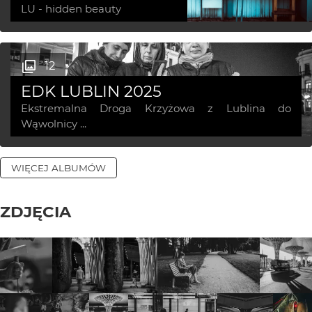
LU - hidden beauty
12
EDK LUBLIN 2025
Ekstremalna Droga Krzyżowa z Lublina do
Wąwolnicy ...
WIĘCEJ ALBUMÓW
ZDJĘCIA