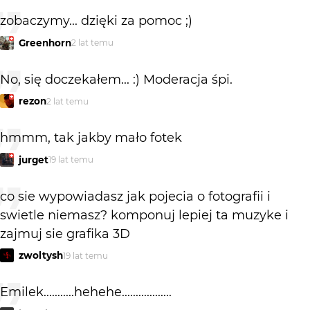
zobaczymy... dzięki za pomoc ;)
Greenhorn
2 lat temu
No, się doczekałem... :) Moderacja śpi.
rezon
2 lat temu
hmmm, tak jakby mało fotek
jurget
19 lat temu
co sie wypowiadasz jak pojecia o fotografii i
swietle niemasz? komponuj lepiej ta muzyke i
zajmuj sie grafika 3D
zwoltysh
19 lat temu
Emilek...........hehehe..................