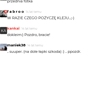
przednia fotka
f a b r o o
14 lat temu
W RAZIE CZEGO POŻYCZĘ KLEJU...;-)
kankai
14 lat temu
KA
dokleim:) Pozdro, bracie!
maniek38
14 lat temu
.. suuper. (na dole łapki szkoda) :) .. ppozdr.
kankai
14 lat temu
KA
słońce, bo ja czasu na nic nie mam:) Ale sekunduje
wszystkim dobrym pstrykaczom, spoko:)
f a b r o o
14 lat temu
mało Ciebie na portalach które znam...pokazuj więcej
,no :-)))
Kimi