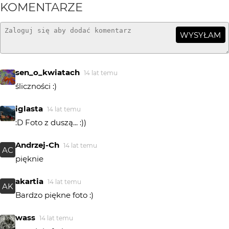
KOMENTARZE
WYSYŁAM
sen_o_kwiatach
14 lat temu
śliczności :)
iglasta
14 lat temu
:D Foto z duszą... :))
Andrzej-Ch
14 lat temu
AC
pięknie
akartia
14 lat temu
AK
Bardzo piękne foto :)
wass
14 lat temu