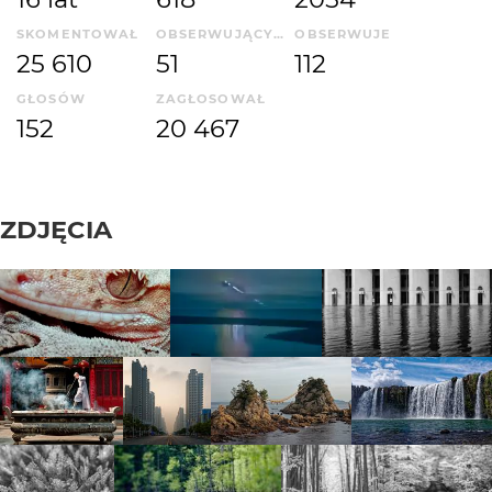
SKOMENTOWAŁ
OBSERWUJĄCYCH
OBSERWUJE
25 610
51
112
GŁOSÓW
ZAGŁOSOWAŁ
152
20 467
ZDJĘCIA