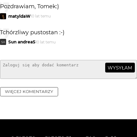
Pozdrawiam, Tomek:)
matyldaW
10 lat temu
Tchórzliwy pustostan :-)
Sun andreaS
10 lat temu
SA
WYSYŁAM
WIĘCEJ KOMENTARZY