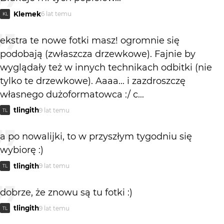
Klemek
6 lat temu
KL
ekstra te nowe fotki masz! ogromnie się
podobają (zwłaszcza drzewkowe). Fajnie by
wyglądały też w innych technikach odbitki (nie
tylko te drzewkowe). Aaaa... i zazdroszczę
własnego dużoformatowca :/ c...
tlingith
9 lat temu
TL
a po nowalijki, to w przyszłym tygodniu się
wybiorę :)
tlingith
9 lat temu
TL
dobrze, że znowu są tu fotki :)
tlingith
9 lat temu
TL