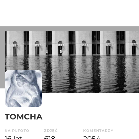
TOMCHA
NA PLFOTO
ZDJĘĆ
KOMENTARZY
16 lat
618
2054