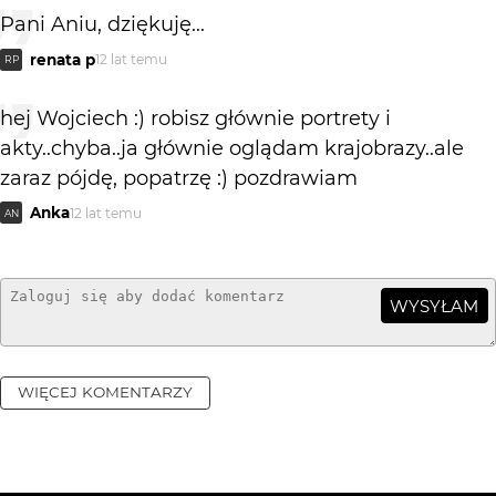
Pani Aniu, dziękuję...
renata p
12 lat temu
RP
hej Wojciech :) robisz głównie portrety i
akty..chyba..ja głównie oglądam krajobrazy..ale
zaraz pójdę, popatrzę :) pozdrawiam
Anka
12 lat temu
AN
WYSYŁAM
WIĘCEJ KOMENTARZY