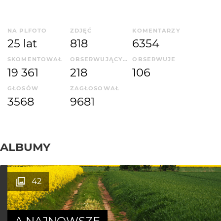
NA PLFOTO
ZDJĘĆ
KOMENTARZY
25 lat
818
6354
SKOMENTOWAŁ
OBSERWUJĄCYCH
OBSERWUJE
19 361
218
106
GŁOSÓW
ZAGŁOSOWAŁ
3568
9681
ALBUMY
42
A NAJNOWSZE