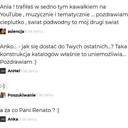
Ania ! trafiłaś w sedno tym kawałkiem na
YouTube , muzycznie i tematycznie ... pozdrawiam
cieplutko , swiat podwodny to moj drugi swiat
asiencja
10 lat temu
Anko... - jak się dostać do Twych ostatnich...? Taka
konstrukcja katalogów właśnie to uniemożliwia...
Pozdrawiam :)
AnHel
11 lat temu
AH
:-)
Poszukiwanie
11 lat temu
a za co Pani Renato ? :)
Anka
12 lat temu
AN