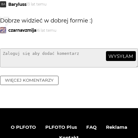
Baryluss
13 lat temu
BA
Dobrze widzieć w dobrej formie :)
czarnavzmija
16 lat temu
WYSYŁAM
WIĘCEJ KOMENTARZY
O PLFOTO
PLFOTO Plus
FAQ
Reklama
Kontakt