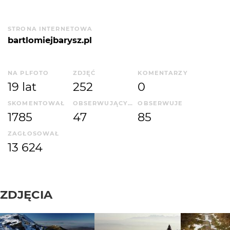
STRONA INTERNETOWA
bartlomiejbarysz.pl
NA PLFOTO
ZDJĘĆ
KOMENTARZY
19 lat
252
0
SKOMENTOWAŁ
OBSERWUJĄCYCH
OBSERWUJE
1785
47
85
ZAGŁOSOWAŁ
13 624
ZDJĘCIA