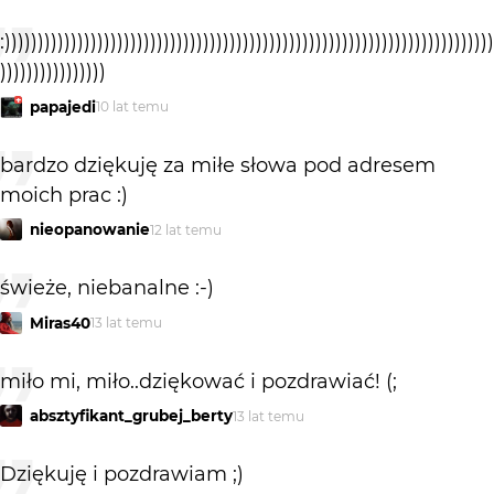
:))))))))))))))))))))))))))))))))))))))))))))))))))))))))))))))))))))))))))
))))))))))))))))
papajedi
10 lat temu
bardzo dziękuję za miłe słowa pod adresem
moich prac :)
nieopanowanie
12 lat temu
świeże, niebanalne :-)
Miras40
13 lat temu
miło mi, miło..dziękować i pozdrawiać! (;
absztyfikant_grubej_berty
13 lat temu
Dziękuję i pozdrawiam ;)