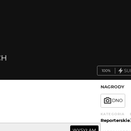
CH
SU
100%
NAGRODY
DNO
KATEGORIA
Reporterskie
WYSYŁAM