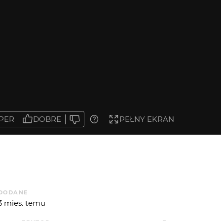
PER
DOBRE
PEŁNY EKRAN
DODANE
3 mies. temu