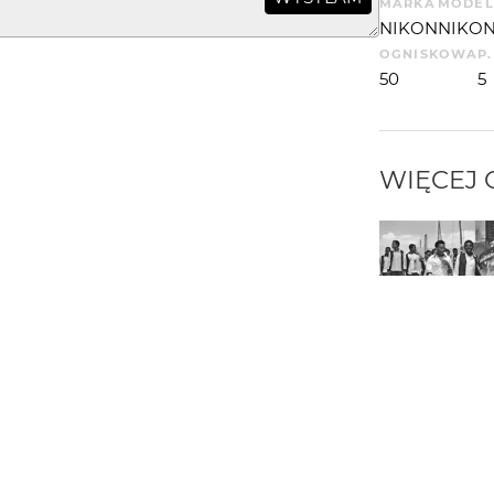
MARKA
MODEL
NIKON
NIKON
OGNISKOWA
P
50
5
WIĘCEJ
PORTFOLIO