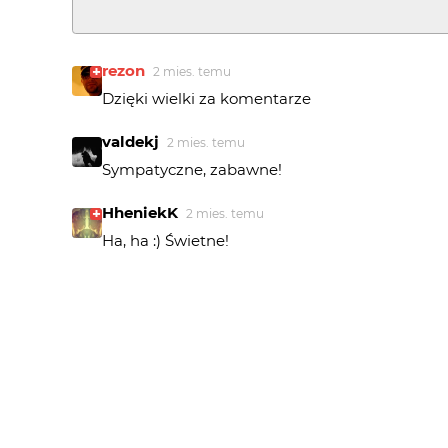
rezon
2 mies. temu
Dzięki wielki za komentarze
valdekj
2 mies. temu
Sympatyczne, zabawne!
HheniekK
2 mies. temu
Ha, ha :) Świetne!
marpie
3 mies. temu
No....Boskie jest :)))
rezon
3 mies. temu
Dziękuję za komentarze i wyróżnienie 😁
Big Don Ovich
3 mies. temu