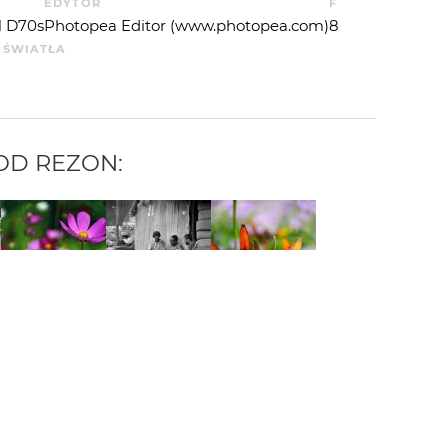
EDYTOR
F
 D70s
Photopea Editor (www.photopea.com)
8
. ŚWIATŁA
 OD
REZON
:
 AUTORA