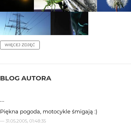
WIĘCEJ ZDJĘĆ
BLOG AUTORA
...
Piękna pogoda, motocykle śmigają :)
—
31.05.2005, 01:48:35