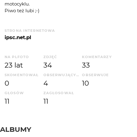
motocyklu.
Piwo też lubi ;-)
STRONA INTERNETOWA
ipsc.net.pl
NA PLFOTO
ZDJĘĆ
KOMENTARZY
23 lat
34
33
SKOMENTOWAŁ
OBSERWUJĄCYCH
OBSERWUJE
0
4
10
GŁOSÓW
ZAGŁOSOWAŁ
11
11
ALBUMY