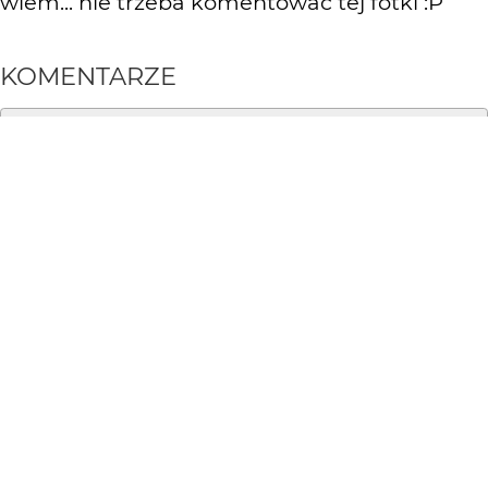
wiem... nie trzeba komentować tej fotki :P
KOMENTARZE
WYSYŁAM
Blackcat
22 lat temu
a jaki uparty :) ciekawe co by było gdyby grad padał ;p
chyba az tak twardy to nie jest hehe
Marcin_ncaG
22 lat temu
MG
no j tam nie wiem, ale zimna to ja tutaj nie widzę :)
hOMER
22 lat temu
OM
siakis szczuczny ten goląb ale calkiem niezle no i
faktycznie zimno :)