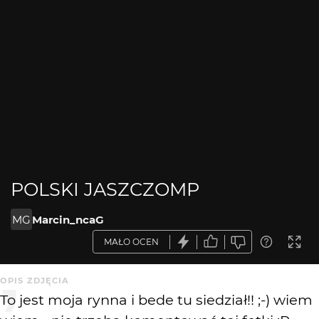
POLSKI JASZCZOMP
MG
Marcin_ncaG
MAŁO OCEN
OPIS ZDJĘCIA
To jest moja rynna i bede tu siedział!! ;-) wiem