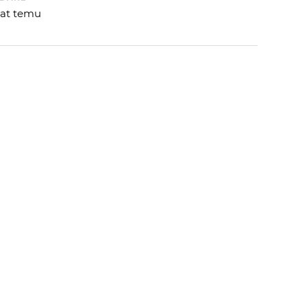
 lat temu
 OD
MARCIN_NCAG
:
 AUTORA