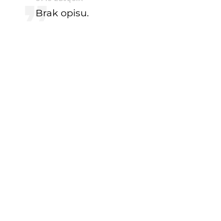
Brak opisu.
KOMENTARZE
dava
21 lat temu
malarskie ładne
Miras40
21 lat temu
Fajnie przedsyawione.Kadr niezły , a jeszcze c
motywem .Zapoznałem się z folio autora i pod
DeltaFOX
21 lat temu
DF
mi się podoba, trochę kadr bym podciągnął do