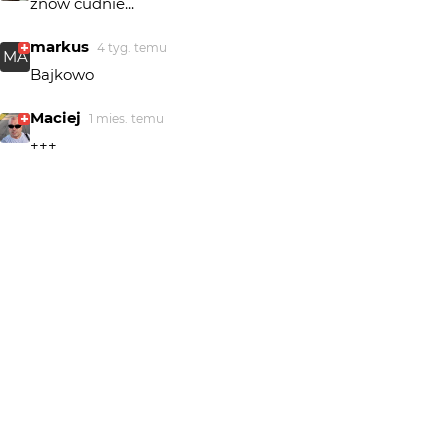
znów cudnie...
markus
4 tyg. temu
MA
Bajkowo
Maciej
1 mies. temu
+++
Wioleta Pawlak
1 mies. temu
pięknie
Piotr Artemski
1 mies. temu
PA
Bdb
pomian3
1 mies. temu
Niezmiernie mi miło, dziekuję Wam za pozytywny
odbiór Redakcji za DNO
HheniekK
1 mies. temu