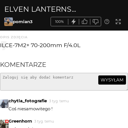
ELVEN LANTERNS...
pomian3
100%
OPIS ZDJĘCIA
ILCE-7M2+ 70-200mm F/4.0L
KOMENTARZE
WYSYŁAM
chytla_fotografie
3 tyg. temu
Coś niesamowitego !
Greenhorn
3 tyg. temu