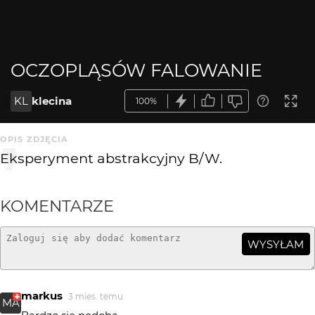
OCZOPLĄSÓW FALOWANIE
KL
klecina
100%
OPIS ZDJĘCIA
Eksperyment abstrakcyjny B/W.
KOMENTARZE
WYSYŁAM
markus
3 mies. temu
MA