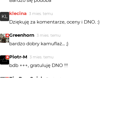
Bardzo się podoba
klecina
3 mies. temu
KL
Dziękuję za komentarze, oceny i DNO. :)
Greenhorn
3 mies. temu
bardzo dobry kamuflaż... ;)
Piotr-M
3 mies. temu
bdb +++, gratuluję DNO !!!
Big Don Ovich
3 mies. temu
Zaiste dobre jest.
marpie
3 mies. temu
Bardzo to fajne
maro
3 mies. temu
Ciekawe miejsce i fajna zabawa.