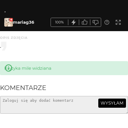
.
mariag36
100%
OPIS ZDJĘCIA
.
Krytyka mile widziana
KOMENTARZE
WYSYŁAM
romank
3 mies. temu
RO