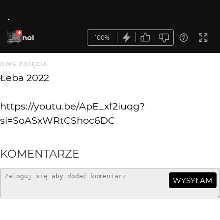
.
nol
100%
OPIS ZDJĘCIA
Łeba 2022
https://youtu.be/ApE_xf2iuqg?
si=SoASxWRtCShoc6DC
KOMENTARZE
WYSYŁAM
Romulus Taternikus
2 mies. temu