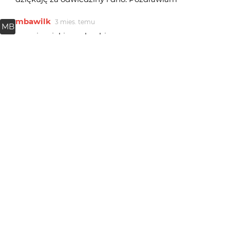
mbawilk
3 mies. temu
MB
marpie o jakie makro biega
AlicjaEl
3 mies. temu
Super
GosiaKoss
3 mies. temu
GK
Gratulacje
marpie
3 mies. temu
Bardzo fajna scenka...acz makro szkoda ;(
tacyt
3 mies. temu
TA
Komentarze takie jakby wam dziewczyna nigdy czegoś
do zjedzenia nie podrzuciła.
Marek Skruch
3 mies. temu
MS
Super