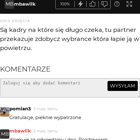
MB
mbawilk
100%
OPIS ZDJĘCIA
Są kadry na które się długo czeka, tu partner
przekazuje zdobycz wybrance która łapie ją w
powietrzu.
KOMENTARZE
WYSYŁAM
pomian3
3 mies. temu
Gratulacje, pieknie wypatrzone
mbawilk
3 mies. temu
MB
dziękuję za odwiedziny i dno. Pozdrawiam