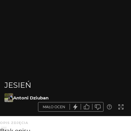
JESIEŃ
Antoni Dziuban
MAŁO OCEN
OPIS ZDJĘCIA
Brak opisu.