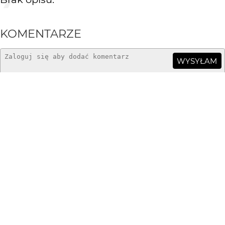
KOMENTARZE
WYSYŁAM
AnHel
11 lat temu
AH
Buki zapraszają do parku-lasu niczym brama jaka...:)
siwis
13 lat temu
SI
Jak ja lubię taki las... :{)
Koziołrogacz
13 lat temu
Sympatycznie.. a mnie jakoś przez palce ta jesień
przeleciała.. ani się obejrzałem, a liści już na drzewach
nie ma..