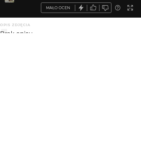
MAŁO OCEN
OPIS ZDJĘCIA
Brak opisu.
KOMENTARZE
WYSYŁAM
siwis
11 lat temu
SI
interesujący obiekt :{)
Finiu
12 lat temu
przejeżdżałem niedawno przez niego, fajny ten most.