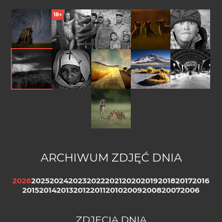
18+
Startrails
Karina.
GRUNT TO
gdy zapada
CHŁOPIEC
RODZINA
zmierzch...
Z SARY
TASH
...
pątniczka
S E A T T L
Wulkan
...
E
Inchauasi
beztroska
ARCHIWUM ZDJĘĆ DNIA
2026
2025
2024
2023
2022
2021
2020
2019
2018
2017
2016
2015
2014
2013
2012
2011
2010
2009
2008
2007
2006
ZDJĘCIA DNIA