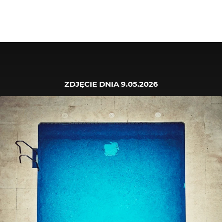
ZDJĘCIE DNIA
9.05.2026