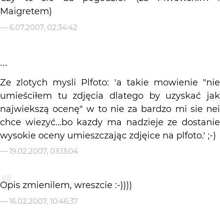
Maigretem)
—
6.07.2007, 02:34:42
...
Ze zlotych mysli Plfoto: 'a takie mowienie "nie
umieściłem tu zdjęcia dlatego by uzyskać jak
najwiekszą ocenę" w to nie za bardzo mi sie nei
chce wiezyć...bo kazdy ma nadzieje ze dostanie
wysokie oceny umieszczając zdjęice na plfoto.' ;-)
—
19.02.2007, 03:13:04
Opis zmienilem, wreszcie :-))))
—
16.02.2007, 10:46:37