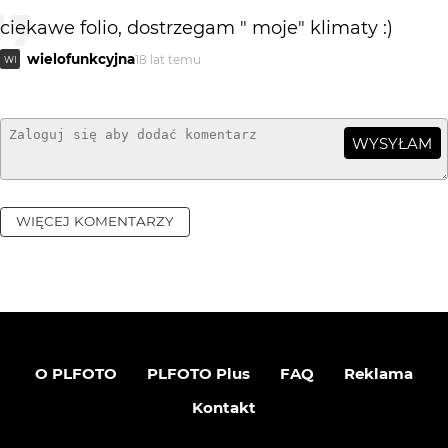
ciekawe folio, dostrzegam " moje" klimaty :)
wielofunkcyjna
18 lat temu
WI
WYSYŁAM
WIĘCEJ KOMENTARZY
O PLFOTO
PLFOTO Plus
FAQ
Reklama
Kontakt