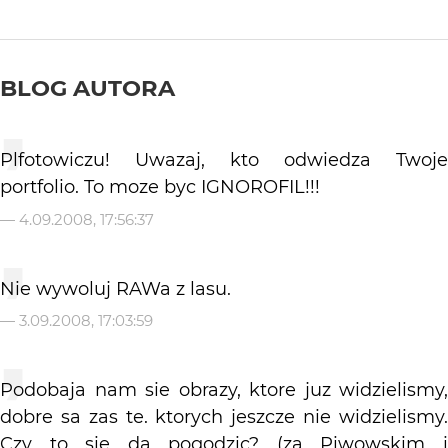
BLOG AUTORA
Plfotowiczu! Uwazaj, kto odwiedza Twoje
portfolio. To moze byc IGNOROFIL!!!
—
4.09.2008, 17:56:37
Nie wywoluj RAWa z lasu.
—
3.09.2008, 17:03:59
Podobaja nam sie obrazy, ktore juz widzielismy,
dobre sa zas te. ktorych jeszcze nie widzielismy.
Czy to sie da pogodzic? (za Piwowskim i