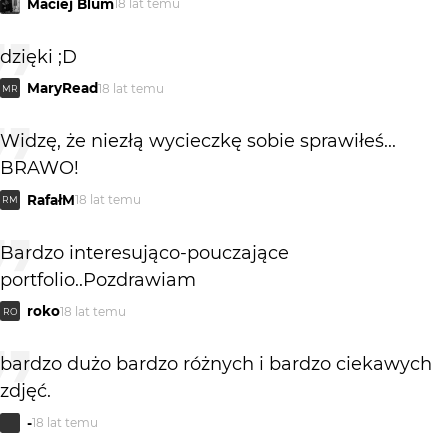
Maciej Blum
18 lat temu
dzięki ;D
MaryRead
18 lat temu
MR
Widzę, że niezłą wycieczkę sobie sprawiłeś...
BRAWO!
RafałM
18 lat temu
RM
Bardzo interesująco-pouczające
portfolio..Pozdrawiam
roko
18 lat temu
RO
bardzo dużo bardzo różnych i bardzo ciekawych
zdjęć.
-
18 lat temu