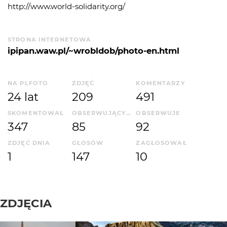
http://www.world-solidarity.org/
STRONA INTERNETOWA
ipipan.waw.pl/~wrobldob/photo-en.html
NA PLFOTO
ZDJĘĆ
KOMENTARZY
24 lat
209
491
SKOMENTOWAŁ
OBSERWUJĄCYCH
OBSERWUJE
347
85
92
ZDJĘĆ DNIA
GŁOSÓW
ZAGŁOSOWAŁ
1
147
10
ZDJĘCIA