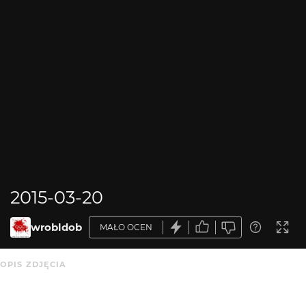
2015-03-20
wrobldob
MAŁO OCEN
OPIS ZDJĘCIA
7D, 200 mm, folia Baadera, crop 100%