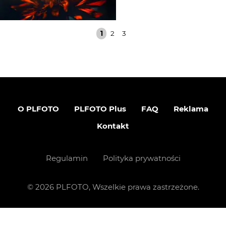
1
2
3
O PLFOTO
PLFOTO Plus
FAQ
Reklama
Kontakt
Regulamin
Polityka prywatności
©
2026
PLFOTO, Wszelkie prawa zastrzeżone.