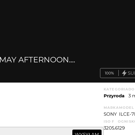
AY AFTERNOON....
SU
100%
KATEGORIA
DO
Przyroda
3 
MARKA
MODEL
SONY
ILCE-
ISO
F
OGNIS
320
5.6
129
WYSYŁAM