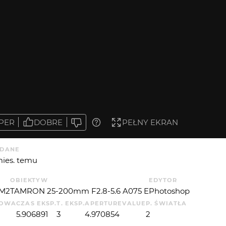
PER
DOBRE
PEŁNY EKRAN
DANE
mies. temu
OBIEKTYW
EDYTOR
7M2
TAMRON 25-200mm F2.8-5.6 A075 E
Photoshop
KOWA
CZAS EKSP.
T. EKSP.
APERTUREVALUE
P. ŚWIATŁA
5.906891
3
4.970854
2