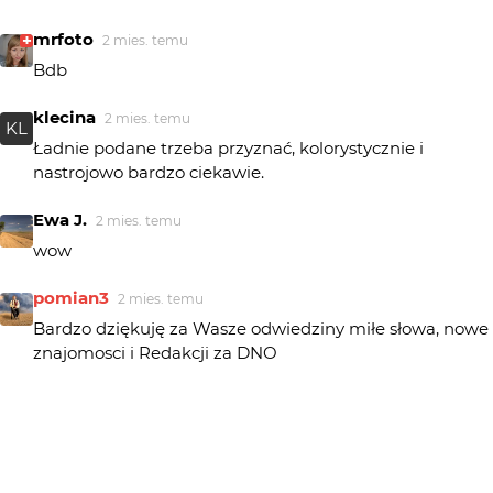
mrfoto
2 mies. temu
Bdb
klecina
2 mies. temu
KL
Ładnie podane trzeba przyznać, kolorystycznie i
nastrojowo bardzo ciekawie.
Ewa J.
2 mies. temu
wow
pomian3
2 mies. temu
Bardzo dziękuję za Wasze odwiedziny miłe słowa, nowe
znajomosci i Redakcji za DNO
HheniekK
2 mies. temu
Urokliwa ta czarnuszka, świetne zdjęcie!
bstanisz
2 mies. temu
BS