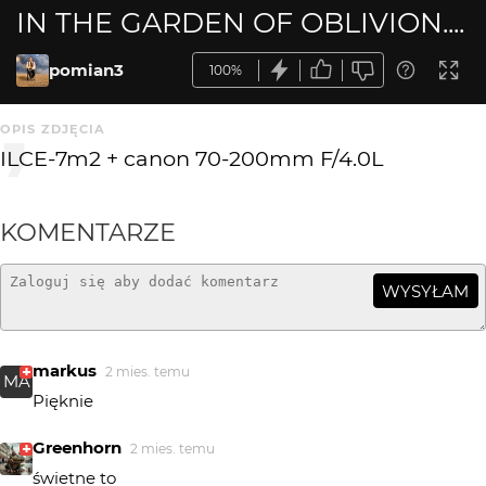
IN THE GARDEN OF OBLIVION....
pomian3
100%
OPIS ZDJĘCIA
ILCE-7m2 + canon 70-200mm F/4.0L
KOMENTARZE
WYSYŁAM
markus
2 mies. temu
MA
Pięknie
Greenhorn
2 mies. temu
świetne to