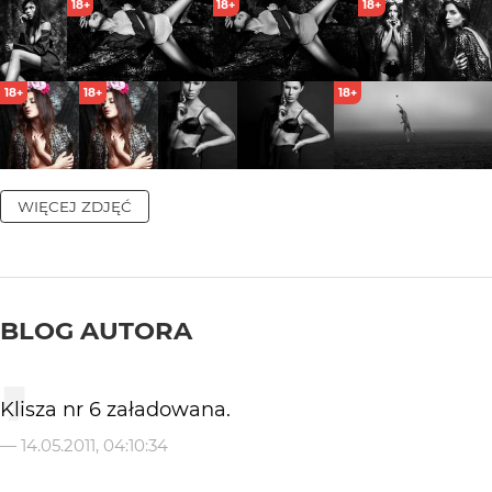
18+
18+
18+
18+
18+
18+
WIĘCEJ ZDJĘĆ
BLOG AUTORA
Klisza nr 6 załadowana.
—
14.05.2011, 04:10:34