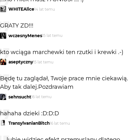
WHITEAlice
14 lat temu
GRATY ZD!!!
wczesnyMenes
15 lat temu
kto wciąga marchewki ten rzutki i krewki .-)
aseptyczny
15 lat temu
Będę tu zaglądał, Twoje prace mnie ciekawią.
Aby tak dalej.Pozdrawiam
sehnsucht
16 lat temu
hahaha dzieki :D:D:D
TransylvanianBitch
16 lat temu
.... lubie widziec efekt przemyslany dlatego ,