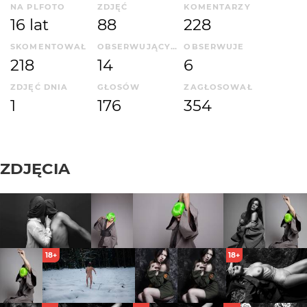
NA PLFOTO
ZDJĘĆ
KOMENTARZY
16 lat
88
228
SKOMENTOWAŁ
OBSERWUJĄCYCH
OBSERWUJE
218
14
6
ZDJĘĆ DNIA
GŁOSÓW
ZAGŁOSOWAŁ
1
176
354
ZDJĘCIA
18+
18+