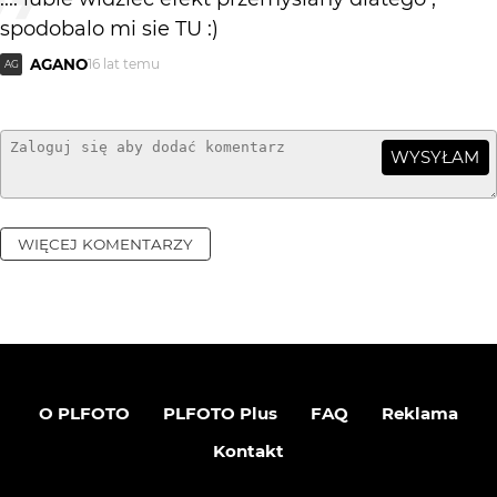
spodobalo mi sie TU :)
AGANO
16 lat temu
AG
WYSYŁAM
WIĘCEJ KOMENTARZY
O PLFOTO
PLFOTO Plus
FAQ
Reklama
Kontakt