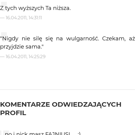
Z tych wyższych Ta niższa.
—
16.04.2011, 14:31:11
"Nigdy nie silę się na wulgarność. Czekam, aż
przyjdzie sama."
—
16.04.2011, 14:25:29
KOMENTARZE ODWIEDZAJĄCYCH
PROFIL
....no i nick masz FAJNIUSI .... :)