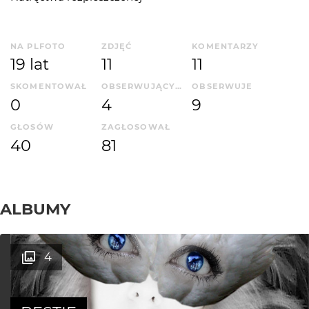
NA PLFOTO
ZDJĘĆ
KOMENTARZY
19 lat
11
11
SKOMENTOWAŁ
OBSERWUJĄCYCH
OBSERWUJE
0
4
9
GŁOSÓW
ZAGŁOSOWAŁ
40
81
ALBUMY
4