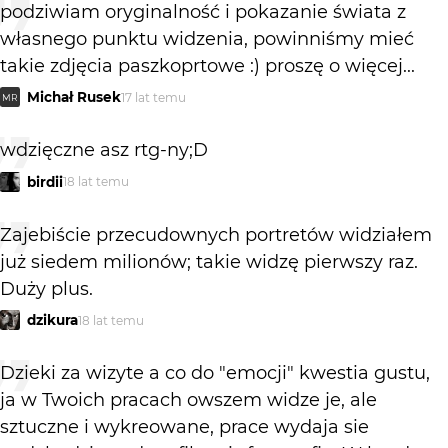
podziwiam oryginalność i pokazanie świata z
własnego punktu widzenia, powinniśmy mieć
takie zdjęcia paszkoprtowe :) proszę o więcej...
Michał Rusek
17 lat temu
MR
wdzięczne asz rtg-ny;D
birdii
18 lat temu
Zajebiście przecudownych portretów widziałem
już siedem milionów; takie widzę pierwszy raz.
Duży plus.
dzikura
18 lat temu
Dzieki za wizyte a co do "emocji" kwestia gustu,
ja w Twoich pracach owszem widze je, ale
sztuczne i wykreowane, prace wydaja sie