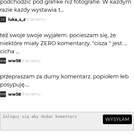
podchodzic pod grafike niz fotografie. W kazdym
razie kazdy wystawia t...
luka_s_z
18 lat temu
LU
też swoje swoje wyjałem. pocieszam się, że
niektóre miały ZERO komentarzy. "cisza " jest ...
cicha ...
ww58
19 lat temu
WW
przepraszam za durny komentarz. popiołem łeb
posypuję....
ww58
19 lat temu
WW
WYSYŁAM