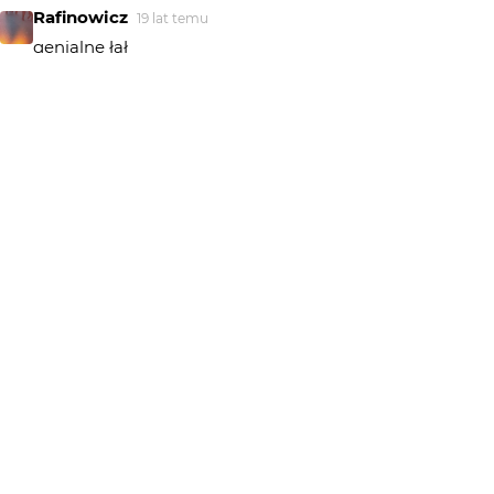
Rafinowicz
19 lat temu
genialne łał
floorian
19 lat temu
świetne!
ballograf
19 lat temu
ale czad 3majsie
OchOch
19 lat temu
"Przesada" to moje drugie imię. Kicz lubię, ale tylko
swój;)
missmoon
19 lat temu
raczej meduza ;)
gargouri
19 lat temu
GA
super, jak maska karnawalowa z Wenecji...