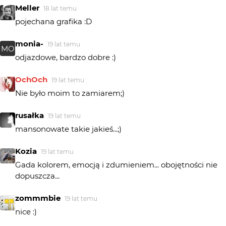
Meller
18 lat temu
pojechana grafika :D
monia-
19 lat temu
MO
odjazdowe, bardzo dobre :)
OchOch
19 lat temu
Nie było moim to zamiarem;)
rusałka
19 lat temu
mansonowate takie jakieś...;)
Kozia
19 lat temu
Gada kolorem, emocją i zdumieniem... obojętności nie
dopuszcza...
zommmbie
19 lat temu
nice :)