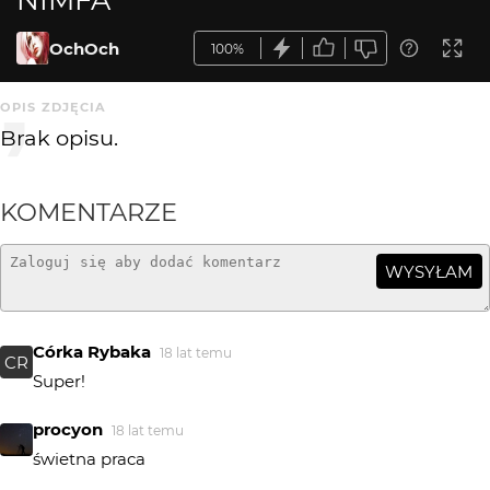
OchOch
100%
OPIS ZDJĘCIA
Brak opisu.
KOMENTARZE
WYSYŁAM
Córka Rybaka
18 lat temu
CR
Super!
procyon
18 lat temu
świetna praca