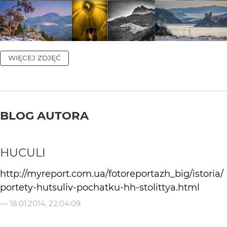
WIĘCEJ ZDJĘĆ
BLOG AUTORA
HUCULI
http://myreport.com.ua/fotoreportazh_big/istoria/
portety-hutsuliv-pochatku-hh-stolittya.html
—
18.01.2014, 22:04:09