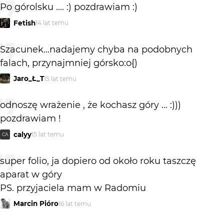
Po górolsku .... :) pozdrawiam :)
Fetish
14 lat temu
Szacunek...nadajemy chyba na podobnych
falach, przynajmniej górsko:o{)
Jaro_Ł_T
15 lat temu
odnoszę wrażenie , że kochasz góry ... :)))
pozdrawiam !
calyy
15 lat temu
CA
super folio, ja dopiero od około roku taszczę
aparat w góry
PS. przyjaciela mam w Radomiu
Marcin Pióro
16 lat temu