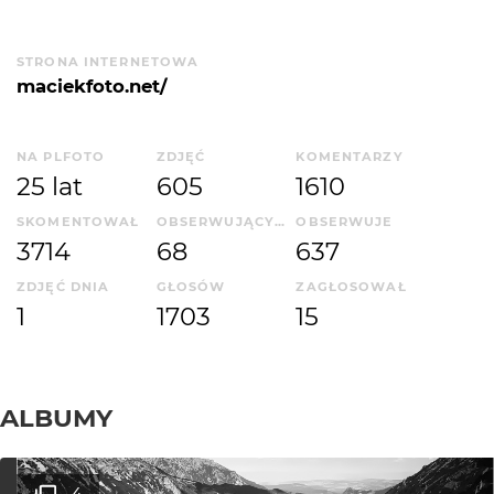
STRONA INTERNETOWA
maciekfoto.net/
NA PLFOTO
ZDJĘĆ
KOMENTARZY
25 lat
605
1610
SKOMENTOWAŁ
OBSERWUJĄCYCH
OBSERWUJE
3714
68
637
ZDJĘĆ DNIA
GŁOSÓW
ZAGŁOSOWAŁ
1
1703
15
ALBUMY
4