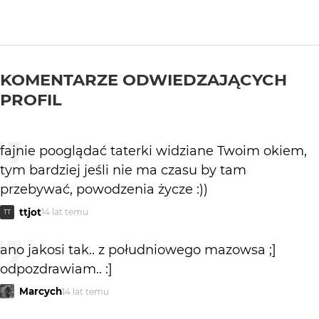
KOMENTARZE ODWIEDZAJĄCYCH
PROFIL
fajnie pooglądać taterki widziane Twoim okiem,
tym bardziej jeśli nie ma czasu by tam
przebywać, powodzenia życze :))
ttjot
14 lat temu
TT
ano jakosi tak.. z południowego mazowsa ;]
odpozdrawiam.. :]
Marcych
14 lat temu