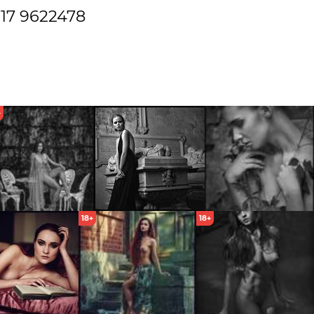
17 962
2478
+
18+
18+