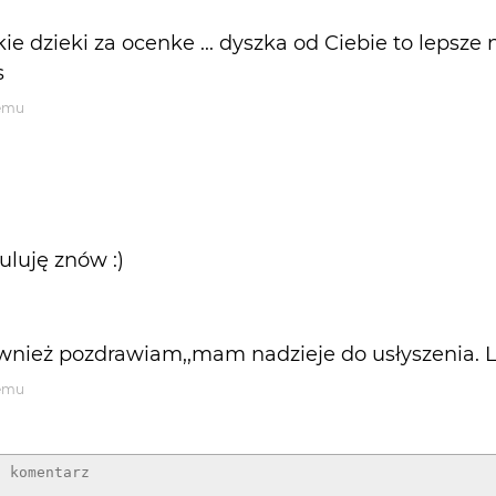
ie dzieki za ocenke ... dyszka od Ciebie to lepsze ni
s
temu
uluję znów :)
,również pozdrawiam,,mam nadzieje do usłyszenia. 
temu