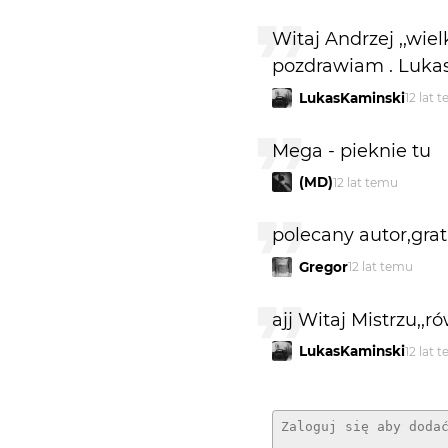
Witaj Andrzej ,,wielk
pozdrawiam . Luka
LukasKaminski
12 lat 
Mega - pieknie tu
(MD)
12 lat temu
polecany autor,grat
Gregor
12 lat temu
ajj Witaj Mistrzu,
LukasKaminski
12 lat 