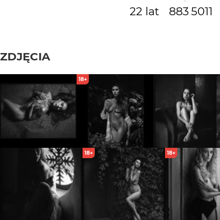
22 lat
883
5011
ZDJĘCIA
18+
18+
18+