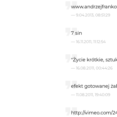
www.andrzejfranko
—
9.04.2013, 08:51:29
7 sin
—
16.11.2011, 11:12:54
"Życie krótkie, szt
—
16.08.2011, 00:44:26
efekt gotowanej ża
—
11.08.2011, 19:40:09
http://vimeo.com/