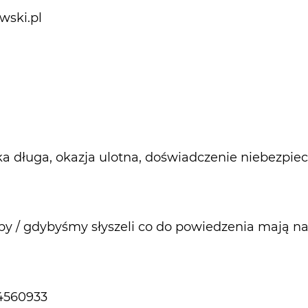
wski.pl
uka długa, okazja ulotna, doświadczenie niebezpiec
by / gdybyśmy słyszeli co do powiedzenia mają n
24560933