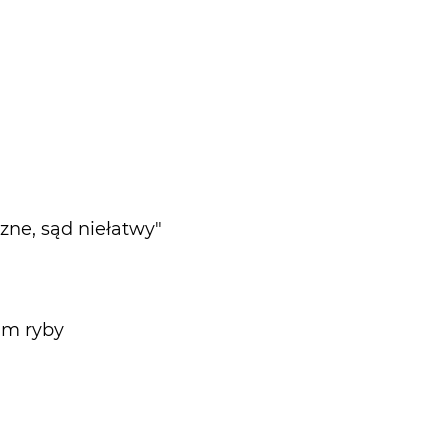
zne, sąd niełatwy"
am ryby