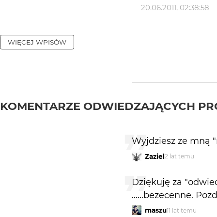
—
20.06.2011, 02:38:58
WIĘCEJ WPISÓW
KOMENTARZE ODWIEDZAJĄCYCH PR
Wyjdziesz ze mną 
Zaziel
2 lat temu
Dziękuję za "odwie
......bezecenne. Poz
maszu
11 lat temu