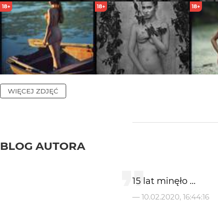
18+
18+
18+
WIĘCEJ ZDJĘĆ
BLOG AUTORA
15 lat minęło ...
—
10.02.2020, 16:44:16