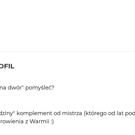
OFIL
"na dwór" pomyśleć?
dziny" komplement od mistrza (którego od lat po
drowienia z Warmii :)