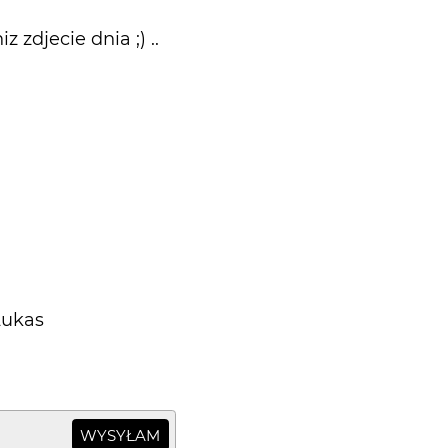
z zdjecie dnia ;) ..
Lukas
WYSYŁAM