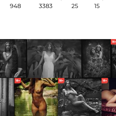
948
3383
25
15
18
18+
18+
18+