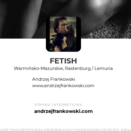
FETISH
Warmińsko-Mazurskie, Rastenburg / Lemuria
Andrzej Frankowski
www.andrzejfrankowski.com
STRONA INTERNETOWA
andrzejfrankowski.com
ARZY
SKOMENTOWAŁ
OBSERWUJĄCYCH
OBSERWUJE
ZDJĘĆ DNI