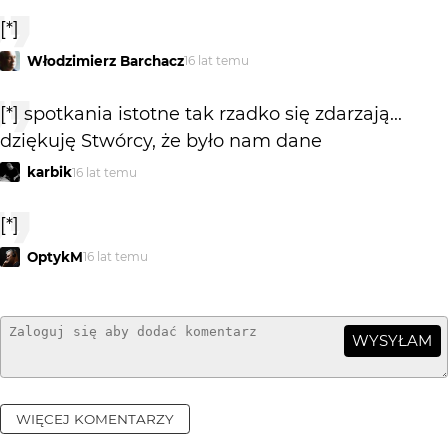
[*]
Włodzimierz Barchacz
16 lat temu
[*] spotkania istotne tak rzadko się zdarzają...
dziękuję Stwórcy, że było nam dane
karbik
16 lat temu
[*]
OptykM
16 lat temu
WYSYŁAM
WIĘCEJ KOMENTARZY