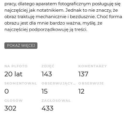
pracy, dlatego aparatem fotograficznym posługuję się
najczęściej jak notatnikiem. Jednak to nie znaczy, że
obraz traktuję mechanicznie i bezdusznie. Choć forma
obrazu jest dla mnie bardzo ważna, myślę, że
najczęściej podporządkowuję ją treści.
PS. Najbardziej interesuje mnie portret podpatrzony w
POKAŻ WIĘCEJ
naturalnym , zastanym otoczeniu - choć tych zdjęć, z
różnych względów - najczęściej publicznie nie
ujawniam.
NA PLFOTO
ZDJĘĆ
KOMENTARZY
20 lat
143
137
SKOMENTOWAŁ
OBSERWUJĄCYCH
OBSERWUJE
0
15
12
GŁOSÓW
ZAGŁOSOWAŁ
302
433