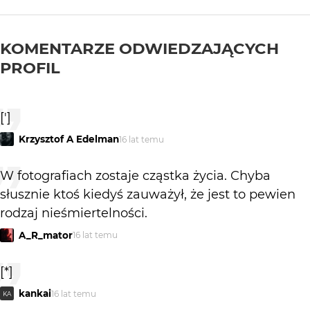
KOMENTARZE ODWIEDZAJĄCYCH
PROFIL
[']
Krzysztof A Edelman
16 lat temu
W fotografiach zostaje cząstka życia. Chyba
słusznie ktoś kiedyś zauważył, że jest to pewien
rodzaj nieśmiertelności.
A_R_mator
16 lat temu
[*]
kankai
16 lat temu
KA