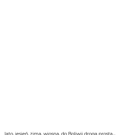
lato, jesień, zima, wiosna, do Boliwii droga prosta...