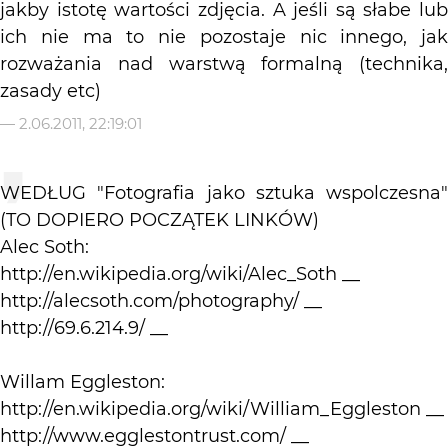
jakby istotę wartości zdjęcia. A jeśli są słabe lub
ich nie ma to nie pozostaje nic innego, jak
rozważania nad warstwą formalną (technika,
zasady etc)
—
2.06.2011, 22:19:01
WEDŁUG "Fotografia jako sztuka wspolczesna"
(TO DOPIERO POCZĄTEK LINKÓW)
Alec Soth:
http://en.wikipedia.org/wiki/Alec_Soth __
http://alecsoth.com/photography/ __
http://69.6.214.9/ __
Willam Eggleston:
http://en.wikipedia.org/wiki/William_Eggleston __
http://www.egglestontrust.com/ __