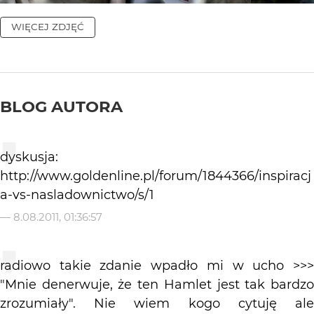
WIĘCEJ ZDJĘĆ
BLOG AUTORA
dyskusja:
http://www.goldenline.pl/forum/1844366/inspiracj
a-vs-nasladownictwo/s/1
—
8.08.2011, 01:36:57
radiowo takie zdanie wpadło mi w ucho >>>
"Mnie denerwuje, że ten Hamlet jest tak bardzo
zrozumiały". Nie wiem kogo cytuję ale