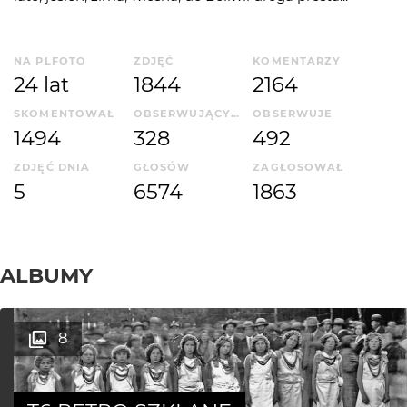
NA PLFOTO
ZDJĘĆ
KOMENTARZY
24 lat
1844
2164
SKOMENTOWAŁ
OBSERWUJĄCYCH
OBSERWUJE
1494
328
492
ZDJĘĆ DNIA
GŁOSÓW
ZAGŁOSOWAŁ
5
6574
1863
ALBUMY
8