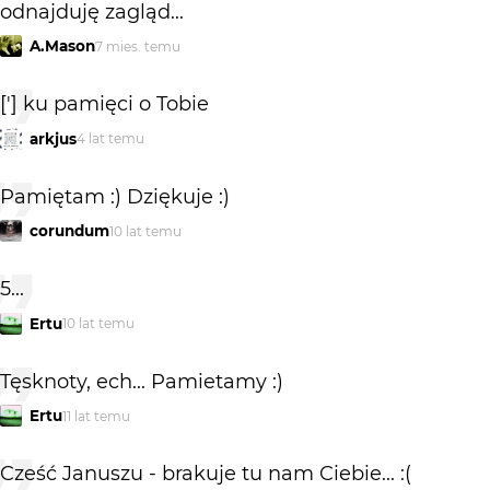
odnajduję zagląd...
A.Mason
7 mies. temu
['] ku pamięci o Tobie
arkjus
4 lat temu
Pamiętam :) Dziękuje :)
corundum
10 lat temu
5...
Ertu
10 lat temu
Tęsknoty, ech... Pamietamy :)
Ertu
11 lat temu
Cześć Januszu - brakuje tu nam Ciebie... :(