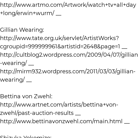
http://www.artmo.com/Artwork/watch+tv+all+day
+long/erwin+wurm/ __
Gillian Wearing:
http://www.tate.org.uk/servlet/ArtistWorks?
cgroupid=999999961&artistid=2648&page=1 __
http://cultblog2.wordpress.com/2009/04/07/gillian
-wearing/ __
http://mirm932.wordpress.com/2011/03/03/gillian-
wearing/ __
Bettina von Zwehl:
http://www.artnet.com/artists/bettina+von-
zwehl/past-auction-results __
http://www.bettinavonzwehl.com/main.html __
Shizuka Yokomizo: