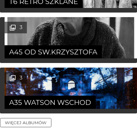
T6 RETRO SZKLANE
3
A45 OD SW.KRZYSZTOFA
3
A35 WATSON WSCHOD
WIĘCEJ ALBUMÓW