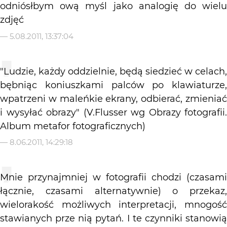
odniósłbym ową myśl jako analogię do wielu
zdjęć
—
5.08.2011, 13:37:04
"Ludzie, każdy oddzielnie, będą siedzieć w celach,
bębniąc koniuszkami palców po klawiaturze,
wpatrzeni w maleńkie ekrany, odbierać, zmieniać
i wysyłać obrazy" (V.Flusser wg Obrazy fotografii.
Album metafor fotograficznych)
—
8.06.2011, 14:29:18
Mnie przynajmniej w fotografii chodzi (czasami
łącznie, czasami alternatywnie) o przekaz,
wielorakość możliwych interpretacji, mnogość
stawianych prze nią pytań. I te czynniki stanowią