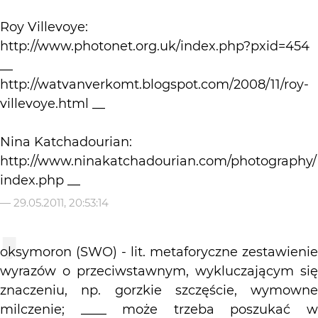
Roy Villevoye:
http://www.photonet.org.uk/index.php?pxid=454
__
http://watvanverkomt.blogspot.com/2008/11/roy-
villevoye.html __
Nina Katchadourian:
http://www.ninakatchadourian.com/photography/
index.php __
—
29.05.2011, 20:53:14
oksymoron (SWO) - lit. metaforyczne zestawienie
wyrazów o przeciwstawnym, wykluczającym się
znaczeniu, np. gorzkie szczęście, wymowne
milczenie; ____ może trzeba poszukać w