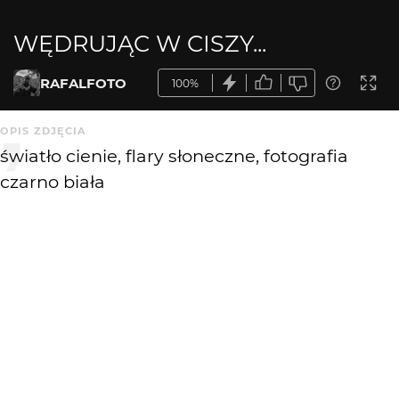
WĘDRUJĄC W CISZY...
RAFALFOTO
100%
OPIS ZDJĘCIA
światło cienie, flary słoneczne, fotografia
czarno biała
KOMENTARZE
WYSYŁAM
Greenhorn
3 tyg. temu
dobre