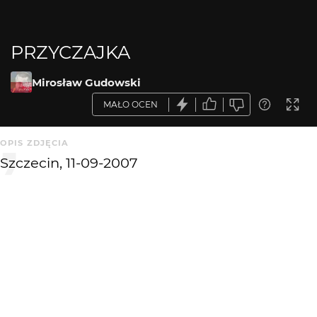
PRZYCZAJKA
Mirosław Gudowski
MAŁO OCEN
OPIS ZDJĘCIA
Szczecin, 11-09-2007
KOMENTARZE
WYSYŁAM
wagant
1 mies. temu
WA