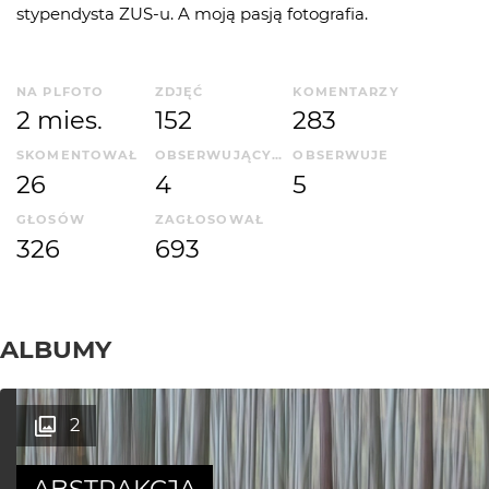
stypendysta ZUS-u. A moją pasją fotografia.
NA PLFOTO
ZDJĘĆ
KOMENTARZY
2 mies.
152
283
SKOMENTOWAŁ
OBSERWUJĄCYCH
OBSERWUJE
26
4
5
GŁOSÓW
ZAGŁOSOWAŁ
326
693
ALBUMY
2
ABSTRAKCJA