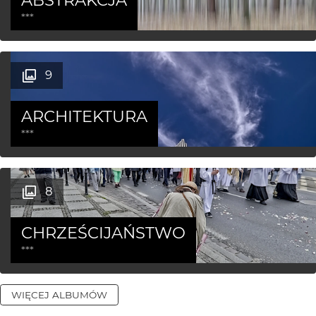
***
9
ARCHITEKTURA
***
8
CHRZEŚCIJAŃSTWO
***
WIĘCEJ ALBUMÓW