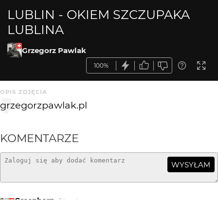
LUBLIN - OKIEM SZCZUPAKA
LUBLINA
Grzegorz Pawlak
100%
OPIS ZDJĘCIA
grzegorzpawlak.pl
KOMENTARZE
WYSYŁAM
Greenhorn
3 tyg. temu
świetna bombka