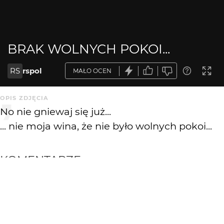
BRAK WOLNYCH POKOI...
RS
rspol
MAŁO OCEN
OPIS ZDJĘCIA
No nie gniewaj się już...
... nie moja wina, że nie było wolnych pokoi...
KOMENTARZE
WYSYŁAM
wagant