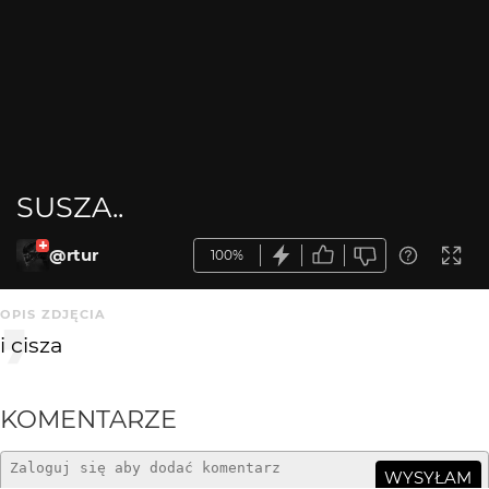
SUSZA..
@rtur
100%
OPIS ZDJĘCIA
i cisza
KOMENTARZE
WYSYŁAM