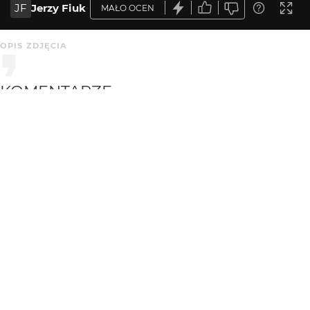
JF
Jerzy Fiuk
MAŁO OCEN
OPIS ZDJĘCIA
KOMENTARZE
WYSYŁAM
wagant
3 mies. temu
WA
dobry kadr i tonacja
KATEGORIA
DODANE
Architektura
3 mies. temu
MARKA
MODEL
EDYTOR
NIKON
NIKON D300
Luminar Neo