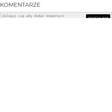
KOMENTARZE
WYSYŁAM
Greenhorn
3 mies. temu
jak niżej... ;)
Piotr-M
3 mies. temu
znakomity reporterski kadr !!!
Arturo77
3 mies. temu
AR
za nimi
AlicjaEl
3 mies. temu
Świetne
marpie
3 mies. temu