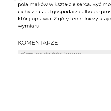
pola maków w kształcie serca. Być moż
cichy znak od gospodarza albo po pros
którą uprawia. Z góry ten rolniczy kra
wymiaru.
KOMENTARZE
michalbukala
2 mies. temu
Fajnie to wygląda, świetny pomysł. U nas to n
nieskoszonego.
silhouette
3 mies. temu
SI
...piękny kadr...