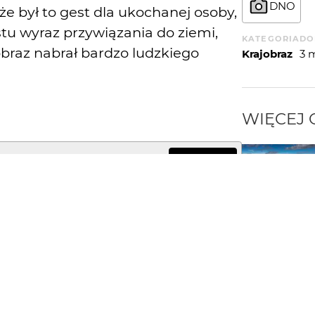
DNO
e był to gest dla ukochanej osoby,
tu wyraz przywiązania do ziemi,
KATEGORIA
DO
jobraz nabrał bardzo ludzkiego
Krajobraz
3 
WIĘCEJ
WYSYŁAM
ie do pomyślenia by taki szmat pola pozostawić