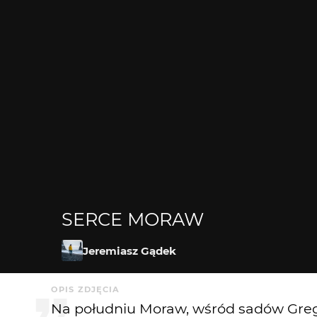
SERCE MORAW
Jeremiasz Gądek
OPIS ZDJĘCIA
Na południu Moraw, wśród sadów Grego