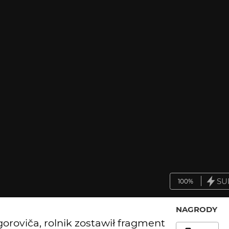
SU
100%
NAGRODY
roviča, rolnik zostawił fragment