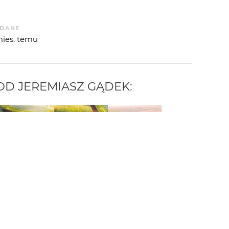
DANE
mies. temu
 OD
JEREMIASZ GĄDEK
: