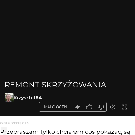
REMONT SKRZYŻOWANIA
Krzysztof64
MAŁO OCEN
OPIS ZDJĘCIA
Przepraszam tylko chciałem coś pokazać, są