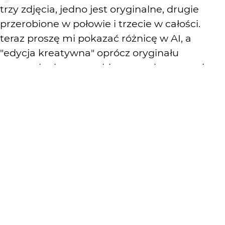
trzy zdjęcia, jedno jest oryginalne, drugie
przerobione w połowie i trzecie w całości.
teraz proszę mi pokazać różnicę w AI, a
"edycja kreatywna" oprócz oryginału
pozostałe dwa są zrobione z wykorzystaniem
AI.
Krytyka mile widziana
KOMENTARZE
WYSYŁAM
HheniekK
2 lat temu