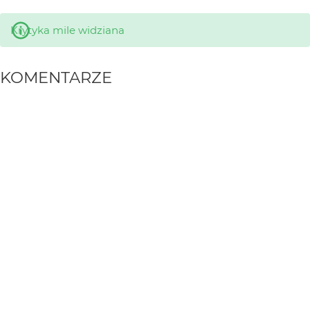
Krytyka mile widziana
KOMENTARZE
WYSYŁAM
Piotr-M
2 lat temu
Fajne, świetnie pasująca tonacja mz +++
Greenhorn
2 lat temu
za a_Pole
marpie
2 lat temu
Za a-Pole :)