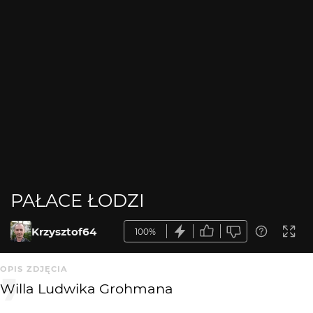
PAŁACE ŁODZI
Krzysztof64
100%
OPIS ZDJĘCIA
Willa Ludwika Grohmana