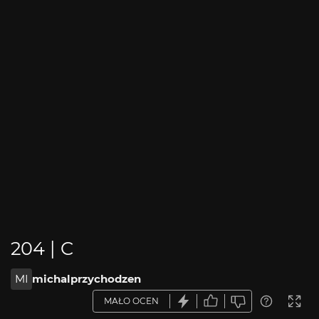
204 | C
MI
michalprzychodzen
MAŁO OCEN