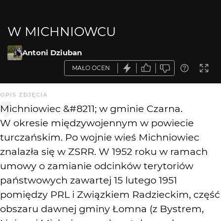
W MICHNIOWCU
Antoni Dziuban
MAŁO OCEN
OPIS ZDJĘCIA
Michniowiec &#8211; w gminie Czarna.
W okresie międzywojennym w powiecie
turczańskim. Po wojnie wieś Michniowiec
znalazła się w ZSRR. W 1952 roku w ramach
umowy o zamianie odcinków terytoriów
państwowych zawartej 15 lutego 1951
pomiędzy PRL i Związkiem Radzieckim, część
obszaru dawnej gminy Łomna (z Bystrem,