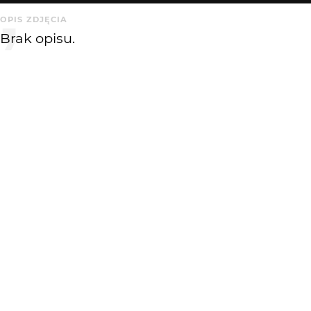
OPIS ZDJĘCIA
Brak opisu.
KOMENTARZE
WYSYŁAM
BJZ
15 lat temu
Ładnie, bardzo
Phase_Lunaire
15 lat temu
PL
Ja się takich boję, więc szybko zamykam stronę :)
KATEGORIA
DODANE
Przyroda
15 lat temu