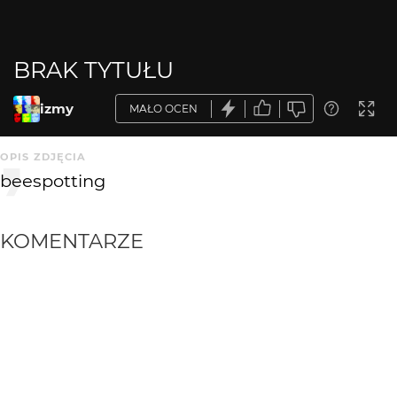
BRAK TYTUŁU
izmy
MAŁO OCEN
OPIS ZDJĘCIA
beespotting
KOMENTARZE
WYSYŁAM
Piotr Smoliński
16 lat temu
Ciekawa dynamika zdjęcia